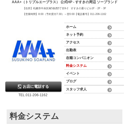
AAA+（トリプルエープラス） 公式HP - すすきの周辺 ソープランド
【住所】札幌市中央区南5条西5丁目9-2 すすきの通りビル1F・2F・3F
【営業時間】8:00（予約受付7:30）～翌0:00【電話番号】011-206-1162
ホーム
ネット予約
アクセス
出勤表
在籍コンパニオン
料金システム
イベント
ブログ
お店に電話する
スタッフ求人
TEL.011-206-1162
料金システム